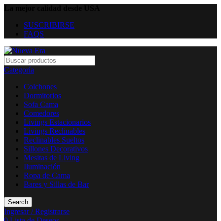
La mejor calidad desde USA
SUSCRIBIRSE
FAQS
Categoría
Colchones
Dormitorios
Sofa Cama
Comedores
Livings Estacionarios
Livings Reclinables
Reclinables Sueltos
Sillones Decorativos
Mesitas de Living
Iluminación
Ropa de Cama
Bares y Sillas de Bar
Search
Ingresar / Registrarse
0
Lista de Deseos