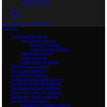
Lamparas de Colgar
Inicio
Tienda
OFERTAS DE TEMPORADA
Categorías
Colchones
25 productos
Nueva Era
20 productos
Majestic
7 productos
Sueño Dorado
7 productos
King Koil
1 producto
Serta
2 productos
Sleep Cheers
2 productos
Dormitorios
43 productos
Sofa Cama
5 productos
Comedores
62 productos
Livings Estacionarios
35 productos
Livings Reclinables
40 productos
Reclinables Sueltos
33 productos
Sillones Decorativos
41 productos
Mesitas de Living
51 productos
Iluminación
16 productos
Lamparas de Colgar
16 productos