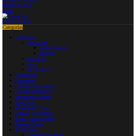
0
items
Bs.
0.00
Menu
0
items
Bs.
0.00
Categorías
Colchones
Nueva Era
Sueño Dorado
Majestic
King Koil
Serta
Sleep Cheers
Dormitorios
Comedores
Livings Estacionarios
Livings Reclinables
Reclinables Sueltos
Sofa Cama
Mesitas de Living
Sillones Decorativos
Bares y Sillas de Bar
Ropa de Cama
Iluminación
Lamparas de Mesa