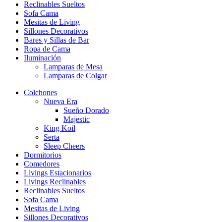
Reclinables Sueltos
Sofa Cama
Mesitas de Living
Sillones Decorativos
Bares y Sillas de Bar
Ropa de Cama
Iluminación
Lamparas de Mesa
Lamparas de Colgar
Colchones
Nueva Era
Sueño Dorado
Majestic
King Koil
Serta
Sleep Cheers
Dormitorios
Comedores
Livings Estacionarios
Livings Reclinables
Reclinables Sueltos
Sofa Cama
Mesitas de Living
Sillones Decorativos