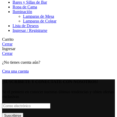
Bares y Sillas de Bar
Ropa de Cama
Iluminación
Lamparas de Mesa
Lamparas de Colgar
Lista de Deseos
Ingresar / Registrarse
Carrito
Cerrar
Ingresar
Cerrar
¿No tienes cuenta aún?
Crea una cuenta
¡SUSCRIBETE Y CONECTATE CON NOSOTROS!
Se el primero en conocer nuestras últimas tendencias y obten ofertas
exclusivas