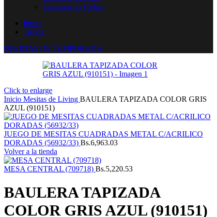
Lamparas de Colgar
Inicio
Tienda
OFERTAS DE TEMPORADA
Click to enlarge
Inicio
Mesitas de Living
BAULERA TAPIZADA COLOR GRIS
AZUL (910151)
JUEGO DE MESITAS CUADRADAS METAL C/ACRILICO
DORADAS (56932/33)
Bs.
6,963.03
Volver a la tienda
MESA CENTRAL (709718)
Bs.
5,220.53
BAULERA TAPIZADA
COLOR GRIS AZUL (910151)