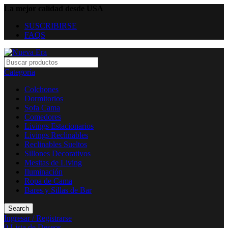
La mejor calidad desde USA
SUSCRIBIRSE
FAQS
Categoría
Colchones
Dormitorios
Sofa Cama
Comedores
Livings Estacionarios
Livings Reclinables
Reclinables Sueltos
Sillones Decorativos
Mesitas de Living
Iluminación
Ropa de Cama
Bares y Sillas de Bar
Search
Ingresar / Registrarse
0
Lista de Deseos