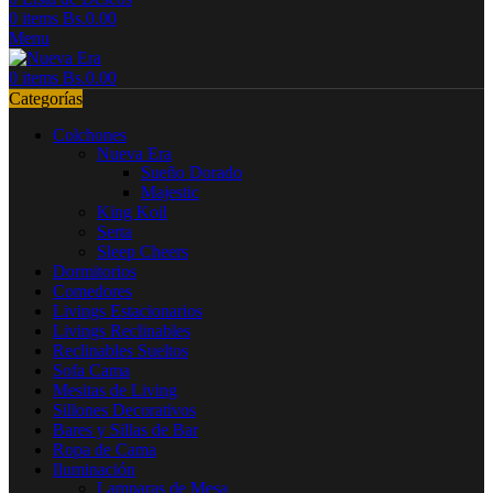
0
items
Bs.
0.00
Menu
0
items
Bs.
0.00
Categorías
Colchones
Nueva Era
Sueño Dorado
Majestic
King Koil
Serta
Sleep Cheers
Dormitorios
Comedores
Livings Estacionarios
Livings Reclinables
Reclinables Sueltos
Sofa Cama
Mesitas de Living
Sillones Decorativos
Bares y Sillas de Bar
Ropa de Cama
Iluminación
Lamparas de Mesa