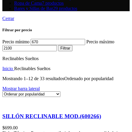
Ropa de Cama
7 productos
Bares y Sillas de Bar
29 productos
Cerrar
Filtrar por precio
Precio mínimo
Precio máximo
Filtrar
Reclinables Sueltos
Inicio
Reclinables Sueltos
Mostrando 1–12 de 33 resultados
Ordenado por popularidad
Mostrar barra lateral
SILLÓN RECLINABLE MOD.(600266)
$
699.00