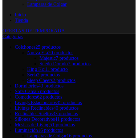
Lamparas de Colgar
Inicio
Tienda
OFERTAS DE TEMPORADA
Categorías
Colchones
25 productos
Nueva Era
20 productos
Majestic
7 productos
Sueño Dorado
7 productos
King Koil
1 producto
Serta
2 productos
Sleep Cheers
2 productos
Dormitorios
43 productos
Sofa Cama
5 productos
Comedores
62 productos
Livings Estacionarios
35 productos
Livings Reclinables
40 productos
Reclinables Sueltos
33 productos
Sillones Decorativos
41 productos
Mesitas de Living
51 productos
Iluminación
16 productos
Lamparas de Colgar
16 productos