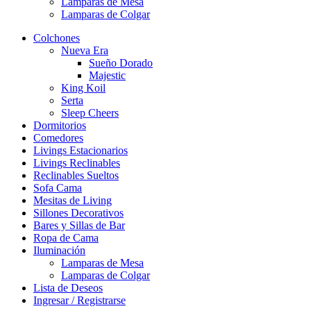
Lamparas de Mesa
Lamparas de Colgar
Colchones
Nueva Era
Sueño Dorado
Majestic
King Koil
Serta
Sleep Cheers
Dormitorios
Comedores
Livings Estacionarios
Livings Reclinables
Reclinables Sueltos
Sofa Cama
Mesitas de Living
Sillones Decorativos
Bares y Sillas de Bar
Ropa de Cama
Iluminación
Lamparas de Mesa
Lamparas de Colgar
Lista de Deseos
Ingresar / Registrarse