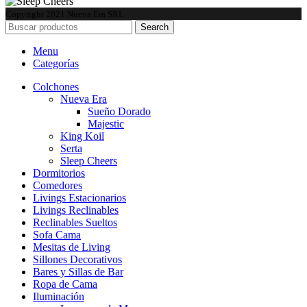
Copyright
2021 Nueva Era SRL
Search
Menu
Categorías
Colchones
Nueva Era
Sueño Dorado
Majestic
King Koil
Serta
Sleep Cheers
Dormitorios
Comedores
Livings Estacionarios
Livings Reclinables
Reclinables Sueltos
Sofa Cama
Mesitas de Living
Sillones Decorativos
Bares y Sillas de Bar
Ropa de Cama
Iluminación