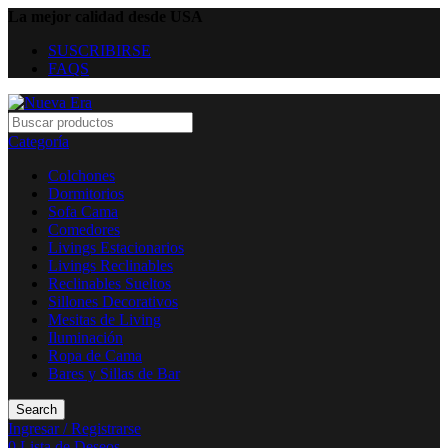
La mejor calidad desde USA
SUSCRIBIRSE
FAQS
Categoría
Colchones
Dormitorios
Sofa Cama
Comedores
Livings Estacionarios
Livings Reclinables
Reclinables Sueltos
Sillones Decorativos
Mesitas de Living
Iluminación
Ropa de Cama
Bares y Sillas de Bar
Search
Ingresar / Registrarse
0
Lista de Deseos