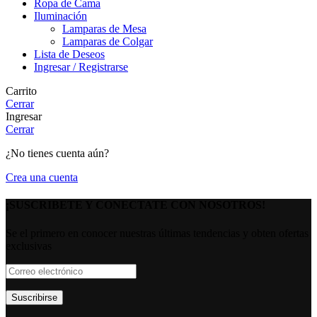
Ropa de Cama
Iluminación
Lamparas de Mesa
Lamparas de Colgar
Lista de Deseos
Ingresar / Registrarse
Carrito
Cerrar
Ingresar
Cerrar
¿No tienes cuenta aún?
Crea una cuenta
¡SUSCRIBETE Y CONECTATE CON NOSOTROS!
Se el primero en conocer nuestras últimas tendencias y obten ofertas
exclusivas