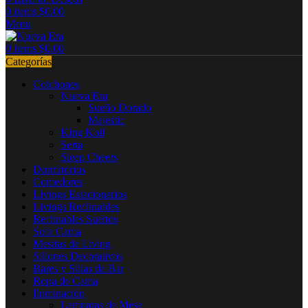
0
items
$
0.00
Menu
0
items
$
0.00
Categorías
Colchones
Nueva Era
Sueño Dorado
Majestic
King Koil
Serta
Sleep Cheers
Dormitorios
Comedores
Livings Estacionarios
Livings Reclinables
Reclinables Sueltos
Sofa Cama
Mesitas de Living
Sillones Decorativos
Bares y Sillas de Bar
Ropa de Cama
Iluminación
Lamparas de Mesa