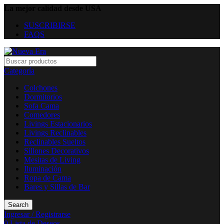
La mejor calidad desde USA
SUSCRIBIRSE
FAQS
Categoría
Colchones
Dormitorios
Sofa Cama
Comedores
Livings Estacionarios
Livings Reclinables
Reclinables Sueltos
Sillones Decorativos
Mesitas de Living
Iluminación
Ropa de Cama
Bares y Sillas de Bar
Search
Ingresar / Registrarse
0
Lista de Deseos