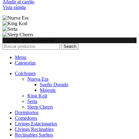
Añadir al carrito
Vista rápida
Copyright
2021 Nueva Era SRL
Search
Menu
Categorías
Colchones
Nueva Era
Sueño Dorado
Majestic
King Koil
Serta
Sleep Cheers
Dormitorios
Comedores
Livings Estacionarios
Livings Reclinables
Reclinables Sueltos