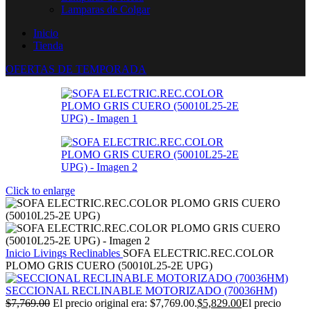
Lamparas de Colgar
Inicio
Tienda
OFERTAS DE TEMPORADA
Click to enlarge
Inicio
Livings Reclinables
SOFA ELECTRIC.REC.COLOR
PLOMO GRIS CUERO (50010L25-2E UPG)
SECCIONAL RECLINABLE MOTORIZADO (70036HM)
$
7,769.00
El precio original era: $7,769.00.
$
5,829.00
El precio