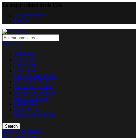
La mejor calidad desde USA
SUSCRIBIRSE
FAQS
Categoría
Colchones
Dormitorios
Sofa Cama
Comedores
Livings Estacionarios
Livings Reclinables
Reclinables Sueltos
Sillones Decorativos
Mesitas de Living
Iluminación
Ropa de Cama
Bares y Sillas de Bar
Search
Ingresar / Registrarse
0
Lista de Deseos