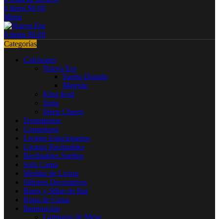
0
items
$
0.00
Menu
0
items
$
0.00
Categorías
Colchones
Nueva Era
Sueño Dorado
Majestic
King Koil
Serta
Sleep Cheers
Dormitorios
Comedores
Livings Estacionarios
Livings Reclinables
Reclinables Sueltos
Sofa Cama
Mesitas de Living
Sillones Decorativos
Bares y Sillas de Bar
Ropa de Cama
Iluminación
Lamparas de Mesa