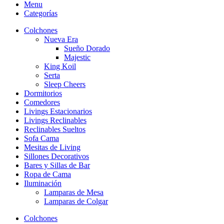
Menu
Categorías
Colchones
Nueva Era
Sueño Dorado
Majestic
King Koil
Serta
Sleep Cheers
Dormitorios
Comedores
Livings Estacionarios
Livings Reclinables
Reclinables Sueltos
Sofa Cama
Mesitas de Living
Sillones Decorativos
Bares y Sillas de Bar
Ropa de Cama
Iluminación
Lamparas de Mesa
Lamparas de Colgar
Colchones