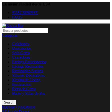
La mejor calidad desde USA
SUSCRIBIRSE
FAQS
Categoría
Colchones
Dormitorios
Sofa Cama
Comedores
Livings Estacionarios
Livings Reclinables
Reclinables Sueltos
Sillones Decorativos
Mesitas de Living
Iluminación
Ropa de Cama
Bares y Sillas de Bar
Search
Ingresar / Registrarse
0
Lista de Deseos