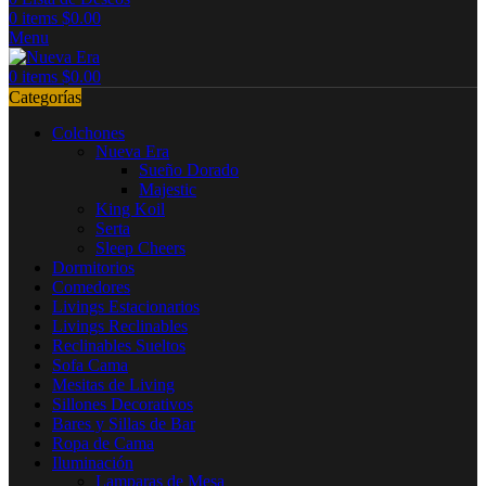
0
items
$
0.00
Menu
0
items
$
0.00
Categorías
Colchones
Nueva Era
Sueño Dorado
Majestic
King Koil
Serta
Sleep Cheers
Dormitorios
Comedores
Livings Estacionarios
Livings Reclinables
Reclinables Sueltos
Sofa Cama
Mesitas de Living
Sillones Decorativos
Bares y Sillas de Bar
Ropa de Cama
Iluminación
Lamparas de Mesa