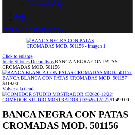
Lamparas de Colgar
Inicio
Tienda
OFERTAS DE TEMPORADA
Click to enlarge
Inicio
Sillones Decorativos
BANCA NEGRA CON PATAS
CROMADAS MOD. 501156
BANCA BLANCA CON PATAS CROMADAS MOD. 501157
$
319.00
Volver a la tienda
COMEDOR STUDIO MOSTRADOR (D2626-12/22)
$
1,499.00
BANCA NEGRA CON PATAS
CROMADAS MOD. 501156