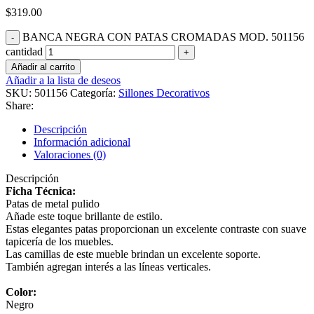
$
319.00
BANCA NEGRA CON PATAS CROMADAS MOD. 501156
cantidad
Añadir al carrito
Añadir a la lista de deseos
SKU:
501156
Categoría:
Sillones Decorativos
Share:
Descripción
Información adicional
Valoraciones (0)
Descripción
Ficha Técnica:
Patas de metal pulido
Añade este toque brillante de estilo.
Estas elegantes patas proporcionan un excelente contraste con suave
tapicería de los muebles.
Las camillas de este mueble brindan un excelente soporte.
También agregan interés a las líneas verticales.
Color:
Negro