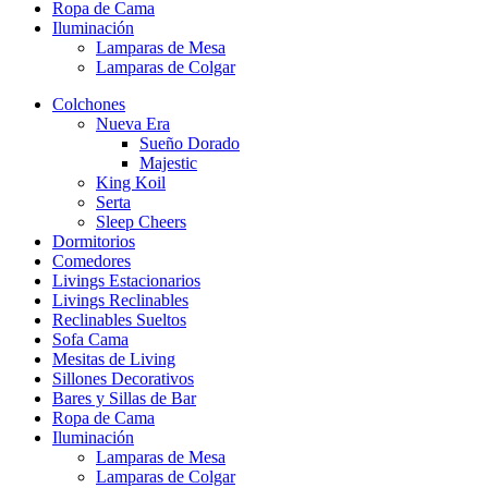
Ropa de Cama
Iluminación
Lamparas de Mesa
Lamparas de Colgar
Colchones
Nueva Era
Sueño Dorado
Majestic
King Koil
Serta
Sleep Cheers
Dormitorios
Comedores
Livings Estacionarios
Livings Reclinables
Reclinables Sueltos
Sofa Cama
Mesitas de Living
Sillones Decorativos
Bares y Sillas de Bar
Ropa de Cama
Iluminación
Lamparas de Mesa
Lamparas de Colgar