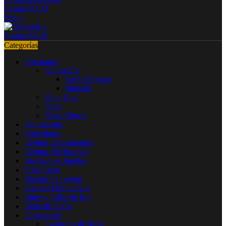
0
items
$
0.00
Menu
0
items
$
0.00
Categorías
Colchones
Nueva Era
Sueño Dorado
Majestic
King Koil
Serta
Sleep Cheers
Dormitorios
Comedores
Livings Estacionarios
Livings Reclinables
Reclinables Sueltos
Sofa Cama
Mesitas de Living
Sillones Decorativos
Bares y Sillas de Bar
Ropa de Cama
Iluminación
Lamparas de Mesa