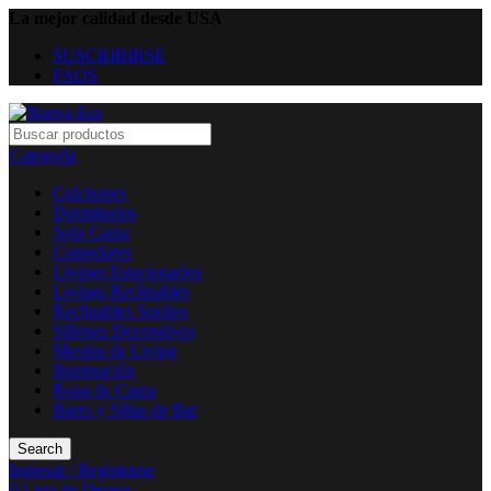
La mejor calidad desde USA
SUSCRIBIRSE
FAQS
Categoría
Colchones
Dormitorios
Sofa Cama
Comedores
Livings Estacionarios
Livings Reclinables
Reclinables Sueltos
Sillones Decorativos
Mesitas de Living
Iluminación
Ropa de Cama
Bares y Sillas de Bar
Search
Ingresar / Registrarse
0
Lista de Deseos