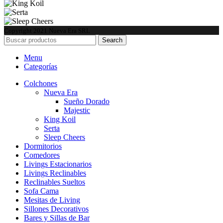
Copyright
2021 Nueva Era SRL
Search
Menu
Categorías
Colchones
Nueva Era
Sueño Dorado
Majestic
King Koil
Serta
Sleep Cheers
Dormitorios
Comedores
Livings Estacionarios
Livings Reclinables
Reclinables Sueltos
Sofa Cama
Mesitas de Living
Sillones Decorativos
Bares y Sillas de Bar