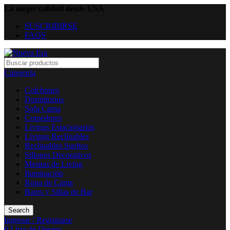
La mejor calidad desde USA
SUSCRIBIRSE
FAQS
Categoría
Colchones
Dormitorios
Sofa Cama
Comedores
Livings Estacionarios
Livings Reclinables
Reclinables Sueltos
Sillones Decorativos
Mesitas de Living
Iluminación
Ropa de Cama
Bares y Sillas de Bar
Search
Ingresar / Registrarse
0
Lista de Deseos