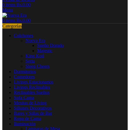
0
items
Bs.
0.00
Menu
0
items
Bs.
0.00
Categorías
Colchones
Nueva Era
Sueño Dorado
Majestic
King Koil
Serta
Sleep Cheers
Dormitorios
Comedores
Livings Estacionarios
Livings Reclinables
Reclinables Sueltos
Sofa Cama
Mesitas de Living
Sillones Decorativos
Bares y Sillas de Bar
Ropa de Cama
Iluminación
Lamparas de Mesa