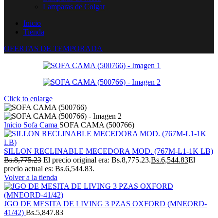
Lamparas de Colgar
Inicio
Tienda
OFERTAS DE TEMPORADA
Click to enlarge
Inicio
Sofa Cama
SOFA CAMA (500766)
SILLON RECLINABLE MECEDORA MOD. (767M-L1-1K LB)
Bs.
8,775.23
El precio original era: Bs.8,775.23.
Bs.
6,544.83
El
precio actual es: Bs.6,544.83.
Volver a la tienda
JGO DE MESITA DE LIVING 3 PZAS OXFORD (MNEORD-
41/42)
Bs.
5,847.83