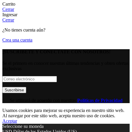
Carrito
Cerrar
Ingresar
Cerrar
¿No tienes cuenta aún?
Crea una cuenta
¡SUSCRIBETE Y CONECTATE CON NOSOTROS!
Se el primero en conocer nuestras últimas tendencias y obten ofertas
exclusivas
Se utilizará de acuerdo con nuestras
Políticas de Privacidad
Usamos cookies para mejorar su experiencia en nuestro sitio web.
Al navegar por este sitio web, acepta nuestro uso de cookies.
Aceptar
Seleccione su moneda
USD
Dólar de los Estados Unidos (US)