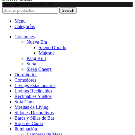
Copyright
2021 Nueva Era SRL
Search
Menu
Categorías
Colchones
Nueva Era
Sueño Dorado
Majestic
King Koil
Serta
Sleep Cheers
Dormitorios
Comedores
Livings Estacionarios
Livings Reclinables
Reclinables Sueltos
Sofa Cama
Mesitas de Living
Sillones Decorativos
Bares y Sillas de Bar
Ropa de Cama
Iluminación
Lamparas de Mesa