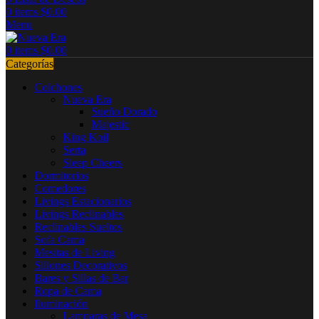
0
items
$
0.00
Menu
0
items
$
0.00
Categorías
Colchones
Nueva Era
Sueño Dorado
Majestic
King Koil
Serta
Sleep Cheers
Dormitorios
Comedores
Livings Estacionarios
Livings Reclinables
Reclinables Sueltos
Sofa Cama
Mesitas de Living
Sillones Decorativos
Bares y Sillas de Bar
Ropa de Cama
Iluminación
Lamparas de Mesa