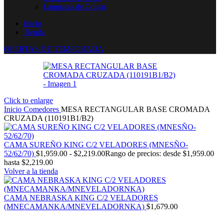
Lamparas de Colgar
Inicio
Tienda
OFERTAS DE TEMPORADA
Click to enlarge
Inicio
Comedores
MESA RECTANGULAR BASE CROMADA
CRUZADA (110191B1/B2)
CAMA SUREÑO KING C/2 VELADORES (MNESÑO-
52/62/70)
$
1,959.00
-
$
2,219.00
Rango de precios: desde $1,959.00
hasta $2,219.00
Volver a la tienda
CAMA NEBRASKA KING C/2 VELADORES
(MNECAMANKA/MNEVELADORNKA)
$
1,679.00