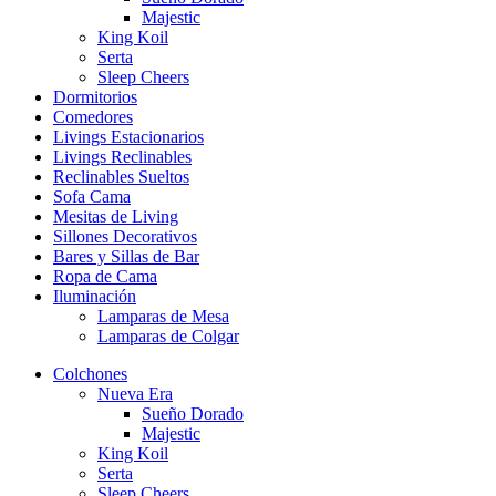
Majestic
King Koil
Serta
Sleep Cheers
Dormitorios
Comedores
Livings Estacionarios
Livings Reclinables
Reclinables Sueltos
Sofa Cama
Mesitas de Living
Sillones Decorativos
Bares y Sillas de Bar
Ropa de Cama
Iluminación
Lamparas de Mesa
Lamparas de Colgar
Colchones
Nueva Era
Sueño Dorado
Majestic
King Koil
Serta
Sleep Cheers