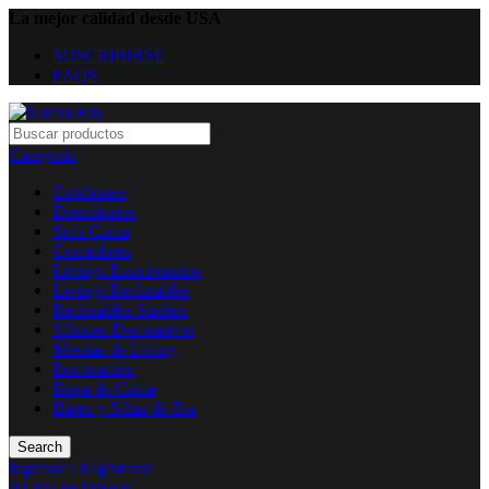
La mejor calidad desde USA
SUSCRIBIRSE
FAQS
Categoría
Colchones
Dormitorios
Sofa Cama
Comedores
Livings Estacionarios
Livings Reclinables
Reclinables Sueltos
Sillones Decorativos
Mesitas de Living
Iluminación
Ropa de Cama
Bares y Sillas de Bar
Search
Ingresar / Registrarse
0
Lista de Deseos