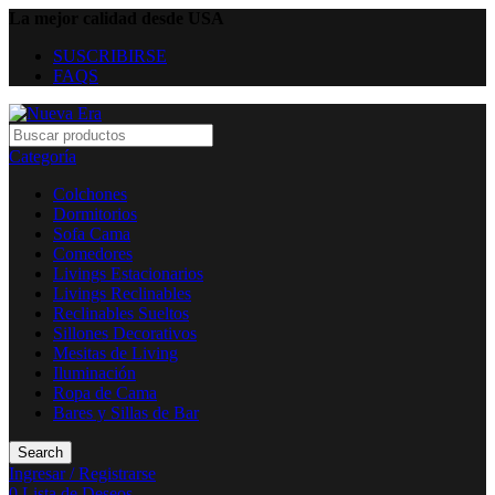
La mejor calidad desde USA
SUSCRIBIRSE
FAQS
Categoría
Colchones
Dormitorios
Sofa Cama
Comedores
Livings Estacionarios
Livings Reclinables
Reclinables Sueltos
Sillones Decorativos
Mesitas de Living
Iluminación
Ropa de Cama
Bares y Sillas de Bar
Search
Ingresar / Registrarse
0
Lista de Deseos