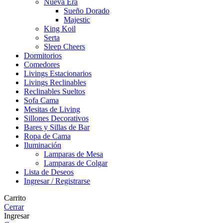
Nueva Era
Sueño Dorado
Majestic
King Koil
Serta
Sleep Cheers
Dormitorios
Comedores
Livings Estacionarios
Livings Reclinables
Reclinables Sueltos
Sofa Cama
Mesitas de Living
Sillones Decorativos
Bares y Sillas de Bar
Ropa de Cama
Iluminación
Lamparas de Mesa
Lamparas de Colgar
Lista de Deseos
Ingresar / Registrarse
Carrito
Cerrar
Ingresar