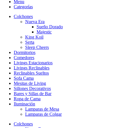
Menu
Categorías
Colchones
Nueva Era
Sueño Dorado
Majestic
King Koil
Serta
Sleep Cheers
Dormitorios
Comedores
Livings Estacionarios
Livings Reclinables
Reclinables Sueltos
Sofa Cama
Mesitas de Living
Sillones Decorativos
Bares y Sillas de Bar
Ropa de Cama
Iluminación
Lamparas de Mesa
Lamparas de Colgar
Colchones