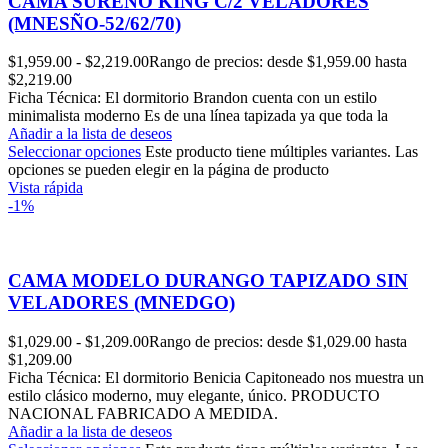
CAMA SUREÑO KING C/2 VELADORES
(MNESÑO-52/62/70)
$
1,959.00
-
$
2,219.00
Rango de precios: desde $1,959.00 hasta
$2,219.00
Ficha Técnica: El dormitorio Brandon cuenta con un estilo
minimalista moderno Es de una línea tapizada ya que toda la
Añadir a la lista de deseos
Seleccionar opciones
Este producto tiene múltiples variantes. Las
opciones se pueden elegir en la página de producto
Vista rápida
-1%
CAMA MODELO DURANGO TAPIZADO SIN
VELADORES (MNEDGO)
$
1,029.00
-
$
1,209.00
Rango de precios: desde $1,029.00 hasta
$1,209.00
Ficha Técnica: El dormitorio Benicia Capitoneado nos muestra un
estilo clásico moderno, muy elegante, único. PRODUCTO
NACIONAL FABRICADO A MEDIDA.
Añadir a la lista de deseos