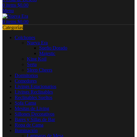
0
items
$
0.00
Menu
0
items
$
0.00
Categorías
Colchones
Nueva Era
Sueño Dorado
Majestic
King Koil
Serta
Sleep Cheers
Dormitorios
Comedores
Livings Estacionarios
Livings Reclinables
Reclinables Sueltos
Sofa Cama
Mesitas de Living
Sillones Decorativos
Bares y Sillas de Bar
Ropa de Cama
Iluminación
Lamparas de Mesa