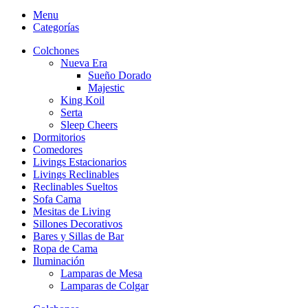
Menu
Categorías
Colchones
Nueva Era
Sueño Dorado
Majestic
King Koil
Serta
Sleep Cheers
Dormitorios
Comedores
Livings Estacionarios
Livings Reclinables
Reclinables Sueltos
Sofa Cama
Mesitas de Living
Sillones Decorativos
Bares y Sillas de Bar
Ropa de Cama
Iluminación
Lamparas de Mesa
Lamparas de Colgar