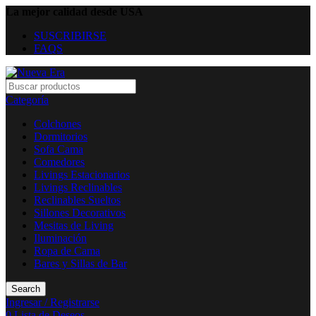
La mejor calidad desde USA
SUSCRIBIRSE
FAQS
Categoría
Colchones
Dormitorios
Sofa Cama
Comedores
Livings Estacionarios
Livings Reclinables
Reclinables Sueltos
Sillones Decorativos
Mesitas de Living
Iluminación
Ropa de Cama
Bares y Sillas de Bar
Search
Ingresar / Registrarse
0
Lista de Deseos