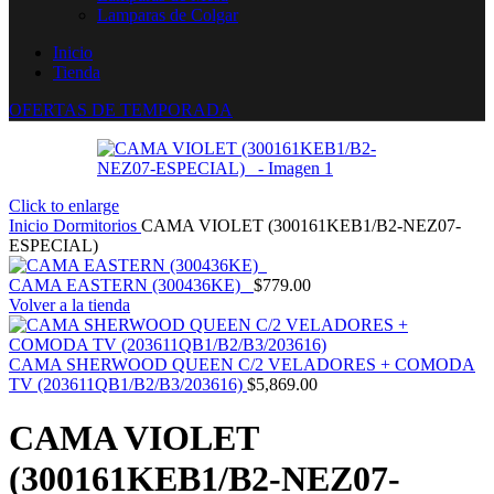
Lamparas de Colgar
Inicio
Tienda
OFERTAS DE TEMPORADA
Click to enlarge
Inicio
Dormitorios
CAMA VIOLET (300161KEB1/B2-NEZ07-
ESPECIAL)
CAMA EASTERN (300436KE)
$
779.00
Volver a la tienda
CAMA SHERWOOD QUEEN C/2 VELADORES + COMODA
TV (203611QB1/B2/B3/203616)
$
5,869.00
CAMA VIOLET
(300161KEB1/B2-NEZ07-