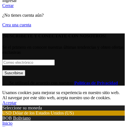
Ingresar
Cerrar
¿No tienes cuenta aún?
Crea una cuenta
¡SUSCRIBETE Y CONECTATE CON NOSOTROS!
Se el primero en conocer nuestras últimas tendencias y obten ofertas
exclusivas
Se utilizará de acuerdo con nuestras
Políticas de Privacidad
Usamos cookies para mejorar su experiencia en nuestro sitio web.
Al navegar por este sitio web, acepta nuestro uso de cookies.
Aceptar
Seleccione su moneda
USD
Dólar de los Estados Unidos (US)
BOB
Boliviano
Inicio