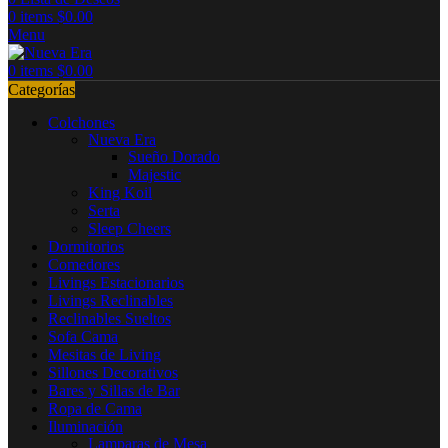
0
items
$
0.00
Menu
0
items
$
0.00
Categorías
Colchones
Nueva Era
Sueño Dorado
Majestic
King Koil
Serta
Sleep Cheers
Dormitorios
Comedores
Livings Estacionarios
Livings Reclinables
Reclinables Sueltos
Sofa Cama
Mesitas de Living
Sillones Decorativos
Bares y Sillas de Bar
Ropa de Cama
Iluminación
Lamparas de Mesa