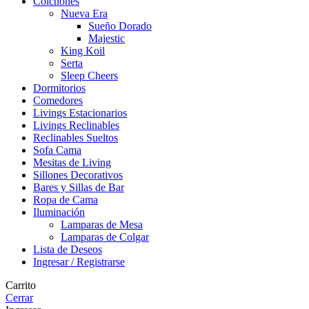
Colchones
Nueva Era
Sueño Dorado
Majestic
King Koil
Serta
Sleep Cheers
Dormitorios
Comedores
Livings Estacionarios
Livings Reclinables
Reclinables Sueltos
Sofa Cama
Mesitas de Living
Sillones Decorativos
Bares y Sillas de Bar
Ropa de Cama
Iluminación
Lamparas de Mesa
Lamparas de Colgar
Lista de Deseos
Ingresar / Registrarse
Carrito
Cerrar