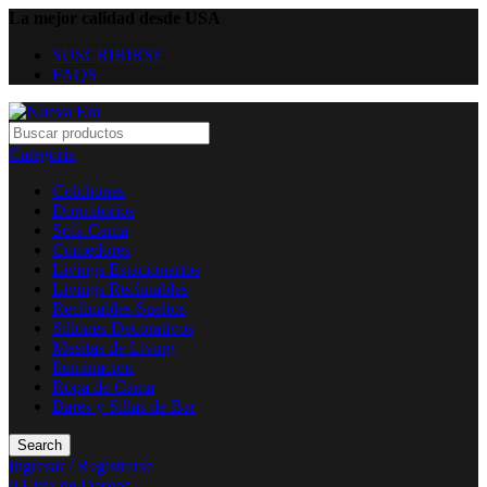
La mejor calidad desde USA
SUSCRIBIRSE
FAQS
Categoría
Colchones
Dormitorios
Sofa Cama
Comedores
Livings Estacionarios
Livings Reclinables
Reclinables Sueltos
Sillones Decorativos
Mesitas de Living
Iluminación
Ropa de Cama
Bares y Sillas de Bar
Search
Ingresar / Registrarse
0
Lista de Deseos