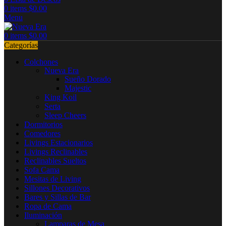
0
items
$
0.00
Menu
0
items
$
0.00
Categorías
Colchones
Nueva Era
Sueño Dorado
Majestic
King Koil
Serta
Sleep Cheers
Dormitorios
Comedores
Livings Estacionarios
Livings Reclinables
Reclinables Sueltos
Sofa Cama
Mesitas de Living
Sillones Decorativos
Bares y Sillas de Bar
Ropa de Cama
Iluminación
Lamparas de Mesa