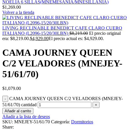
NOELIA 6 SILLAS(MNEMESANIA/MNESILLANIA)
$
1,269.00
Volver a la tienda
LIVING RECLINABLE BENEDICT CAFE CLARO CUERO
ITALIANO (L2096-15/20/30LBN)
$
8,219.00
El precio original
era: $8,219.00.
$
4,929.00
El precio actual es: $4,929.00.
CAMA JOURNEY QUEEN
C/2 VELADORES (MNEJEY-
51/61/70)
$
1,079.00
CAMA JOURNEY QUEEN C/2 VELADORES (MNEJEY-
51/61/70) cantidad
Añadir al carrito
Añadir a la lista de deseos
SKU:
MNEJEY-51/61/70
Categoría:
Dormitorios
Share: