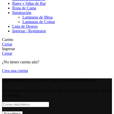
Bares y Sillas de Bar
Ropa de Cama
Iluminación
Lamparas de Mesa
Lamparas de Colgar
Lista de Deseos
Ingresar / Registrarse
Carrito
Cerrar
Ingresar
Cerrar
¿No tienes cuenta aún?
Crea una cuenta
¡SUSCRIBETE Y CONECTATE CON NOSOTROS!
Se el primero en conocer nuestras últimas tendencias y obten ofertas
exclusivas