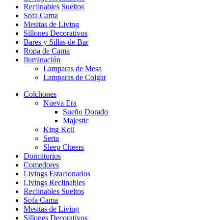
Reclinables Sueltos
Sofa Cama
Mesitas de Living
Sillones Decorativos
Bares y Sillas de Bar
Ropa de Cama
Iluminación
Lamparas de Mesa
Lamparas de Colgar
Colchones
Nueva Era
Sueño Dorado
Majestic
King Koil
Serta
Sleep Cheers
Dormitorios
Comedores
Livings Estacionarios
Livings Reclinables
Reclinables Sueltos
Sofa Cama
Mesitas de Living
Sillones Decorativos