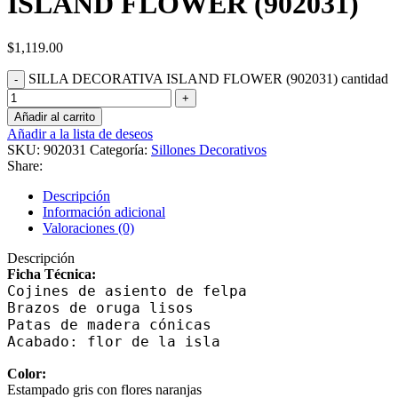
ISLAND FLOWER (902031)
$
1,119.00
SILLA DECORATIVA ISLAND FLOWER (902031) cantidad
Añadir al carrito
Añadir a la lista de deseos
SKU:
902031
Categoría:
Sillones Decorativos
Share:
Descripción
Información adicional
Valoraciones (0)
Descripción
Ficha Técnica:
Cojines de asiento de felpa
Brazos de oruga lisos
Patas de madera cónicas
Acabado: flor de la isla
Color:
Estampado gris con flores naranjas