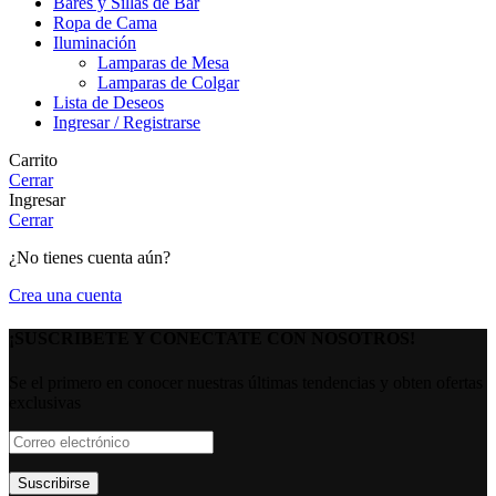
Bares y Sillas de Bar
Ropa de Cama
Iluminación
Lamparas de Mesa
Lamparas de Colgar
Lista de Deseos
Ingresar / Registrarse
Carrito
Cerrar
Ingresar
Cerrar
¿No tienes cuenta aún?
Crea una cuenta
¡SUSCRIBETE Y CONECTATE CON NOSOTROS!
Se el primero en conocer nuestras últimas tendencias y obten ofertas
exclusivas