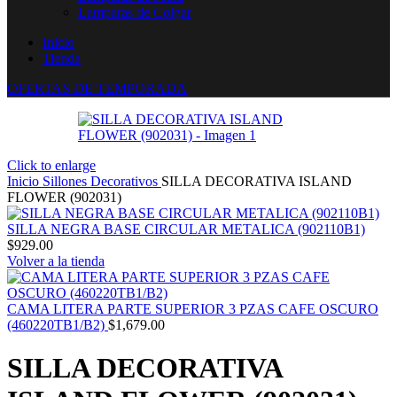
Lamparas de Colgar
Inicio
Tienda
OFERTAS DE TEMPORADA
Click to enlarge
Inicio
Sillones Decorativos
SILLA DECORATIVA ISLAND
FLOWER (902031)
SILLA NEGRA BASE CIRCULAR METALICA (902110B1)
$
929.00
Volver a la tienda
CAMA LITERA PARTE SUPERIOR 3 PZAS CAFE OSCURO
(460220TB1/B2)
$
1,679.00
SILLA DECORATIVA