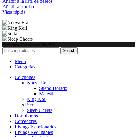
Añadir a la lista de deseos
Añadir al carrito
Vista rápida
Copyright
2021 Nueva Era SRL
Search
Menu
Categorías
Colchones
Nueva Era
Sueño Dorado
Majestic
King Koil
Serta
Sleep Cheers
Dormitorios
Comedores
Livings Estacionarios
Livings Reclinables