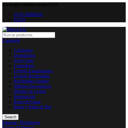
La mejor calidad desde USA
SUSCRIBIRSE
FAQS
Categoría
Colchones
Dormitorios
Sofa Cama
Comedores
Livings Estacionarios
Livings Reclinables
Reclinables Sueltos
Sillones Decorativos
Mesitas de Living
Iluminación
Ropa de Cama
Bares y Sillas de Bar
Search
Ingresar / Registrarse
0
Lista de Deseos