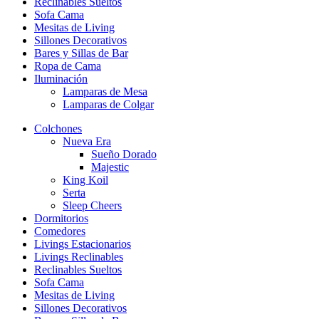
Reclinables Sueltos
Sofa Cama
Mesitas de Living
Sillones Decorativos
Bares y Sillas de Bar
Ropa de Cama
Iluminación
Lamparas de Mesa
Lamparas de Colgar
Colchones
Nueva Era
Sueño Dorado
Majestic
King Koil
Serta
Sleep Cheers
Dormitorios
Comedores
Livings Estacionarios
Livings Reclinables
Reclinables Sueltos
Sofa Cama
Mesitas de Living
Sillones Decorativos