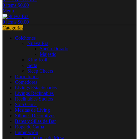
0
items
$
0.00
Menu
0
items
$
0.00
Categorías
Colchones
Nueva Era
Sueño Dorado
Majestic
King Koil
Serta
Sleep Cheers
Dormitorios
Comedores
Livings Estacionarios
Livings Reclinables
Reclinables Sueltos
Sofa Cama
Mesitas de Living
Sillones Decorativos
Bares y Sillas de Bar
Ropa de Cama
Iluminación
Lamparas de Mesa